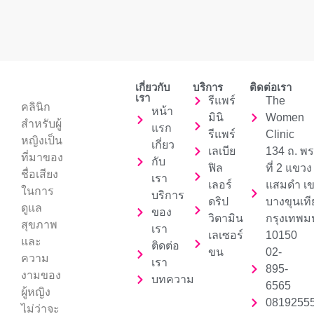
เกี่ยวกับ
บริการ
ติดต่อเรา
เรา
รีแพร์
The
คลินิก
หน้า
มินิ
Women
สำหรับผู้
แรก
รีแพร์
Clinic
หญิงเป็น
เกี่ยว
เลเบีย
134 ถ. พ
ที่มาของ
กับ
ฟิล
ที่ 2 แขวง
ชื่อเสียง
เรา
เลอร์
แสมดำ เ
ในการ
บริการ
ดริป
บางขุนเท
ดูแล
ของ
วิตามิน
กรุงเทพ
สุขภาพ
เรา
เลเซอร์
10150
และ
ติดต่อ
ขน
02-
ความ
เรา
895-
งามของ
บทความ
6565
ผู้หญิง
0819255
ไม่ว่าจะ