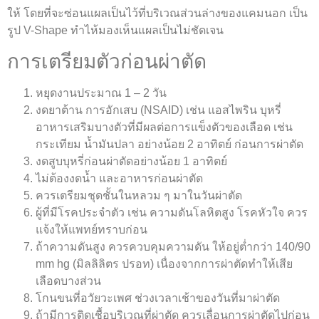
ให้ โดยที่จะซ่อนแผลเป็นไว้ที่บริเวณส่วนล่างของแคมนอก เป็น
รูป V-Shape ทำไห้มองเห็นแผลเป็นไม่ชัดเจน
การเตรียมตัวก่อนผ่าตัด
หยุดงานประมาณ 1 – 2 วัน
งดยาต้าน การอักเสบ (NSAID) เช่น แอสไพริน บุหรี่
อาหารเสริมบางตัวที่มีผลต่อการแข็งตัวของเลือด เช่น
กระเทียม น้ำมันปลา อย่างน้อย 2 อาทิตย์ ก่อนการผ่าตัด
งดสูบบุหรี่ก่อนผ่าตัดอย่างน้อย 1 อาทิตย์
ไม่ต้องงดน้ำ และอาหารก่อนผ่าตัด
ควรเตรียมชุดชั้นในหลวม ๆ มาในวันผ่าตัด
ผู้ที่มีโรคประจำตัว เช่น ความดันโลหิตสูง โรคหัวใจ ควร
แจ้งให้แพทย์ทราบก่อน
ถ้าความดันสูง ควรควบคุมความดัน ให้อยู่ต่ำกว่า 140/90
mm hg (มิลลิลิตร ปรอท) เนื่องจากการผ่าตัดทำให้เสีย
เลือดบางส่วน
โกนขนที่อวัยวะเพศ ช่วงเวลาเช้าของวันที่มาผ่าตัด
ถ้ามีการติดเชื้อบริเวณที่ผ่าตัด ควรเลื่อนการผ่าตัดไปก่อน