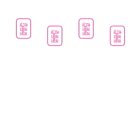
heures, offrant plus de spontanéité.
Ces médicaments sont cliniquement
éprouvés, sûrs lorsqu’ils sont
อ่าน
อ่าน
เพิ่ม
เพิ่ม
อ่าน
อ่าน
utilisés correctement, et contribuent
เติม
เติม
เพิ่ม
เพิ่ม
เติม
เติม
à améliorer la qualité de vie et la
confiance en soi. Conseil discret et
accompagnement professionnel
garantis dans notre pharmacie.