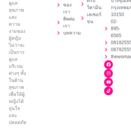
ดริป
บางขุนเท
ดูแล
ของ
วิตามิน
กรุงเทพ
สุขภาพ
เรา
เลเซอร์
10150
และ
ติดต่อ
ขน
02-
ความ
เรา
895-
งามของ
บทความ
6565
ผู้หญิง
0819255
ไม่ว่าจะ
0879255
เป็นการ
thewoman
ดูแล
บริเวณ
ต่างๆ ทั้ง
ในด้าน
สุขภาพ
เพื่อให้ผู้
หญิงได้
อุ่นใจ
และ
ปลอดภัย