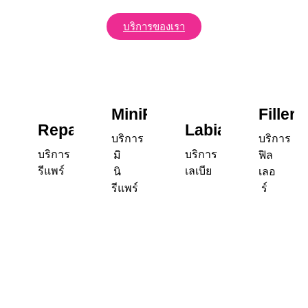
Retrouvez confiance et sérénité au
บริการของเรา
quotidien.
Notre pharmacie agréée propose
des traitements reconnus contre les
troubles de l’érection, Viagra®
MiniRepair
Filler
(sildénafil) et
achat Cialis 20 mg
Repair
Labia
บริการ
บริการ
sans ordonnance
, délivrés
บริการ
บริการ
มิ
ฟิล
uniquement avec prescription
รีแพร์
เลเบีย
นิ
เลอ
médicale.
acheter Viagra 100mg
รีแพร์
ร์
agit rapidement et aide à obtenir une
érection ferme en réponse à la
stimulation sexuelle. Cialis® se
distingue par sa longue durée
d’action, pouvant aller jusqu’à 36