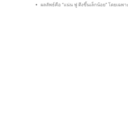
ผลลัพธ์คือ “แน่น ฟู ตึงขึ้นเล็กน้อย” โดยเ