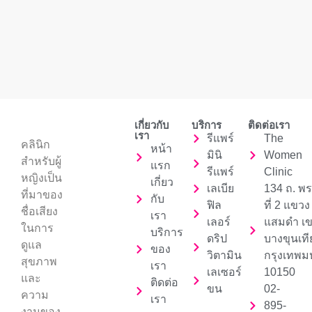
เกี่ยวกับ
บริการ
ติดต่อเรา
เรา
รีแพร์
The
คลินิก
หน้า
มินิ
Women
สำหรับผู้
แรก
รีแพร์
Clinic
หญิงเป็น
เกี่ยว
เลเบีย
134 ถ. พ
ที่มาของ
กับ
ฟิล
ที่ 2 แขวง
ชื่อเสียง
เรา
เลอร์
แสมดำ เ
ในการ
บริการ
ดริป
บางขุนเท
ดูแล
ของ
วิตามิน
กรุงเทพ
สุขภาพ
เรา
เลเซอร์
10150
และ
ติดต่อ
ขน
02-
ความ
เรา
895-
งามของ