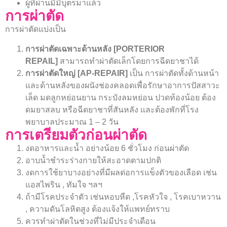
ผู้ที่ผ่านมีมีบุตรมาแล้ว
การผ่าตัด
การผ่าตัดแบ่งเป็น
การผ่าตัดเฉพาะด้านหลัง [PORTERIOR
REPAIL]
สามารถทำผ่าตัดเล็กโดยการฉีดยาชาได้
การผ่าตัดใหญ่ [AP-REPAIR]
เป็น การผ่าตัดทั้งด้านหน้า
และด้านหลังของผนังช่องคลอดเพื่อรักษาอาการปัสสาวะ
เล็ด มดลูกหย่อนยาน กระบังลมหย่อน ปวดท้องน้อย ต้อง
ดมยาสลบ หรือฉีดยาชาที่สันหลัง และต้องพักที่โรง
พยาบาลประมาณ 1 – 2 วัน
การเตรียมตัวก่อนผ่าตัด
งดอาหารและน้ำ อย่างน้อย 6 ชั่วโมง ก่อนผ่าตัด
อาบน้ำชำระร่างกายให้สะอาดตามปกติ
งดการใช้ยาบางอย่างที่มีผลต่อการแข็งตัวของเลือด เช่น
แอสไพริน , ทัมใจ ฯลฯ
ถ้ามีโรคประจำตัว เช่นหอบหืด ,โรคหัวใจ , โรคเบาหวาน
, ความดันโลหิตสูง ต้องแจ้งให้แพทย์ทราบ
ควรทำผ่าตัดในช่วงที่ไม่มีประจำเดือน